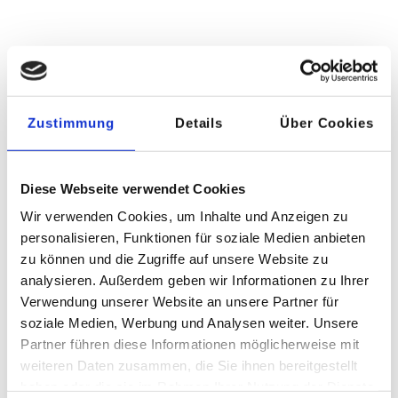
Wie kann ich mich
Zustimmung
Details
Über Cookies
bewerben?
Diese Webseite verwendet Cookies
Die Vermittlung unserer freien FSJ Plätze läuft zentral über den
Wir verwenden Cookies, um Inhalte und Anzeigen zu
Internationalen Bund
(IB).
Dort findest du alle Informationen
personalisieren, Funktionen für soziale Medien anbieten
zu einem Freiwilligendienst mit dem Internationalen Bund im
zu können und die Zugriffe auf unsere Website zu
Großraum Nürnberg - und natürlich auch die Möglichkeit dich
direkt online zu bewerben.
analysieren. Außerdem geben wir Informationen zu Ihrer
Verwendung unserer Website an unsere Partner für
Wir freuen uns auf deine Bewerbung!
soziale Medien, Werbung und Analysen weiter. Unsere
Partner führen diese Informationen möglicherweise mit
weiteren Daten zusammen, die Sie ihnen bereitgestellt
haben oder die sie im Rahmen Ihrer Nutzung der Dienste