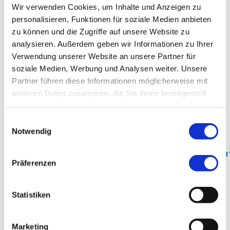
Wir verwenden Cookies, um Inhalte und Anzeigen zu
nuernberg.de / Tel.: +49 (0)911/398-3797.
personalisieren, Funktionen für soziale Medien anbieten
zu können und die Zugriffe auf unsere Website zu
Fragen zu der klinischen Tätigkeit richten Sie
analysieren. Außerdem geben wir Informationen zu Ihrer
bitte an Univ.-Prof. Dr. Alexander
Verwendung unserer Website an unsere Partner für
Dechêne:
alexander.dechene@klinikum-
soziale Medien, Werbung und Analysen weiter. Unsere
Partner führen diese Informationen möglicherweise mit
nuernberg.de / Tel.: +49 (0)911/398-2949.
weiteren Daten zusammen, die Sie ihnen bereitgestellt
haben oder die sie im Rahmen Ihrer Nutzung der Dienste
Bitte bewerben Sie sich ausschließlich über
gesammelt haben.
Einwilligungsauswahl
den folgenden Link und nicht über die
Notwendig
üblichen Bewerbungsbuttons:
https://www.pmu.ac.at/karriere/universita
Präferenzen
fuer-endokrinologie-mwd
Statistiken
FRAGEN ZUR STELLE?
Marketing