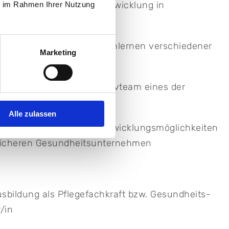
tigen fachlichen Weiterentwicklung in
ie im Rahmen Ihrer Nutzung
 Fachbereichen
ltige Fachgebiete und Kennenlernen verschiedener
Marketing
eiden Standorten
großen, erfahrenen Intensivteam eines der
user Bayerns
Alle zulassen
liche Perspektiven und Entwicklungsmöglichkeiten
sicheren Gesundheitsunternehmen
bildung als Pflegefachkraft bzw. Gesundheits-
/in