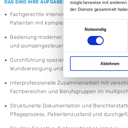
DAS SIND IHRE AUFGABEN:
möglicherweise mit weiteren
der Dienste gesammelt habe
Fachgerechte intensivpflegerische Versorgung 
Patienten mit komplexen Krankheitsbildern
Einwilligungsauswahl
Notwendig
Bedienung moderner Medizintechnik sowie Mon
und pumpengesteuerte Medikamentengabe
Durchführung spezieller pflegerischer Maßnah
Ablehnen
Wundversorgung und enterale bzw. parenterale
Interprofessionelle Zusammenarbeit mit versc
Fachbereichen und Berufsgruppen im multiprof
Strukturierte Dokumentation und Berichtersta
Pflegeprozess, Patientenzustand und durchg