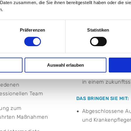
Möglichkeit zur ste
 Daten zusammen, die Sie ihnen bereitgestellt haben oder die s
n.
unterschiedlichen
von Patientinnen und
Einblick in vielfä
Präferenzen
Statistiken
Intensivteams in b
itoring, Beatmung
Arbeiten in einem 
größten Krankenhä
men wie
Auswahl erlauben
 Ernährung
Langfristige beruf
in einem zukunfts
hiedenen
essionellen Team
DAS BRINGEN SIE MIT:
ttung zum
Abgeschlossene Aus
eführten Maßnahmen
und Krankenpfleger