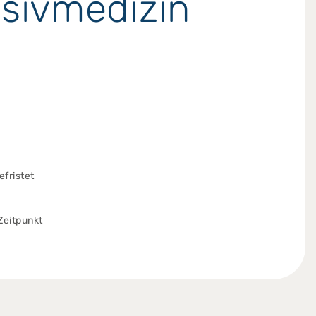
nsivmedizin
efristet
eitpunkt