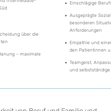
und Intermediate-
Einschlägige Beruf
Süd
Ausgeprägte Sozial
besonderen Situat
Anforderungen
scheidung über die
hten
Empathie und eine
den Patientinnen 
Planung – maximale
Teamgeist, Anpassu
und selbstständige
arkeit von Beruf und Familie und