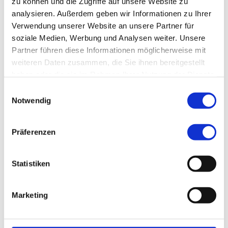
zu können und die Zugriffe auf unsere Website zu
analysieren. Außerdem geben wir Informationen zu Ihrer
Verwendung unserer Website an unsere Partner für
soziale Medien, Werbung und Analysen weiter. Unsere
Partner führen diese Informationen möglicherweise mit
weiteren Daten zusammen, die Sie ihnen bereitgestellt
haben oder die sie im Rahmen Ihrer Nutzung der Dienste
gesammelt haben.
Einwilligungsauswahl
Notwendig
Präferenzen
Statistiken
Kevin Maier
Recruiting | Personalmanagement
Tel:
+49 911 398-7434
Marketing
DIREKT ZUR KURZBEWERBUNG