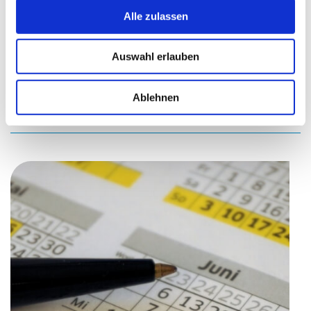
Alle zulassen
EINFACH MEHR FÜR SIE DRIN
Benefits für
Auswahl erlauben
Beschäftigte
Ablehnen