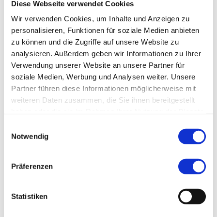
Diese Webseite verwendet Cookies
Florian Schneider
Wir verwenden Cookies, um Inhalte und Anzeigen zu
Recruiting | Personalmanagement
personalisieren, Funktionen für soziale Medien anbieten
Tel:
0911/398-3284
zu können und die Zugriffe auf unsere Website zu
analysieren. Außerdem geben wir Informationen zu Ihrer
DIREKT ZUR KURZBEWERBUNG
Verwendung unserer Website an unsere Partner für
soziale Medien, Werbung und Analysen weiter. Unsere
Partner führen diese Informationen möglicherweise mit
EINFACH MEHR FÜR SIE DRIN
weiteren Daten zusammen, die Sie ihnen bereitgestellt
Benefits für
haben oder die sie im Rahmen Ihrer Nutzung der Dienste
gesammelt haben.
Beschäftigte
Einwilligungsauswahl
Notwendig
Präferenzen
Statistiken