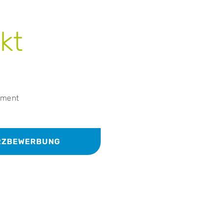
kt
ement
URZBEWERBUNG