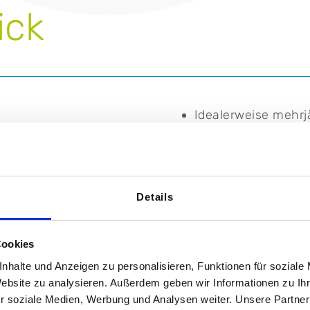
ick
Idealerweise mehrj
Selbständige, sorg
 Sprechstunden
Herzlicher und em
Details
Patienten
Zuweisern
Bereitschaft zur Fo
Cookies
nhalte und Anzeigen zu personalisieren, Funktionen für soziale
Teamgeist, Kommun
Website zu analysieren. Außerdem geben wir Informationen zu I
r soziale Medien, Werbung und Analysen weiter. Unsere Partner