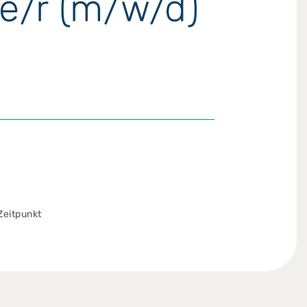
te/r (m/w/d)
eitpunkt