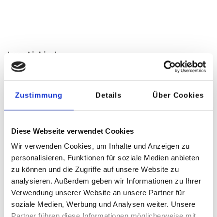
Lena Liebisch
Tel:
09123 180-250
Zustimmung
Details
Über Cookies
DIREKT ZUR KURZBEWERBUNG
Diese Webseite verwendet Cookies
EINFACH MEHR FÜR SIE DRIN
Benefits für
Wir verwenden Cookies, um Inhalte und Anzeigen zu
personalisieren, Funktionen für soziale Medien anbieten
Beschäftigte
zu können und die Zugriffe auf unsere Website zu
analysieren. Außerdem geben wir Informationen zu Ihrer
Verwendung unserer Website an unsere Partner für
soziale Medien, Werbung und Analysen weiter. Unsere
Partner führen diese Informationen möglicherweise mit